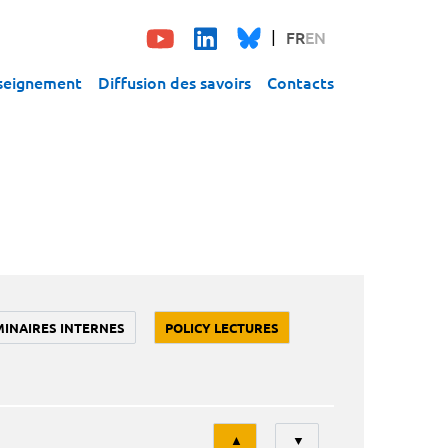
FR
EN
seignement
Diffusion des savoirs
Contacts
MINAIRES INTERNES
POLICY LECTURES
Tri
▲
▼