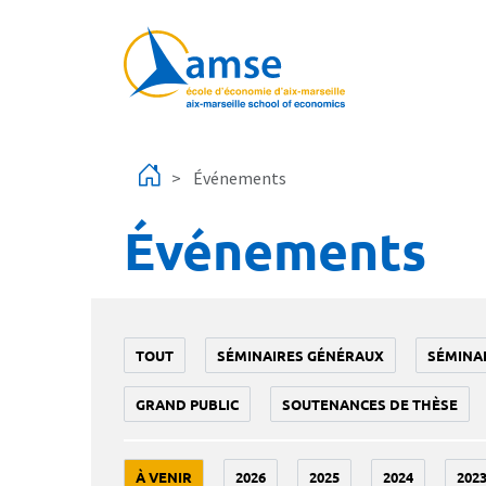
Aller au contenu principal
Événements
Événements
TOUT
SÉMINAIRES GÉNÉRAUX
SÉMINA
GRAND PUBLIC
SOUTENANCES DE THÈSE
À VENIR
2026
2025
2024
202