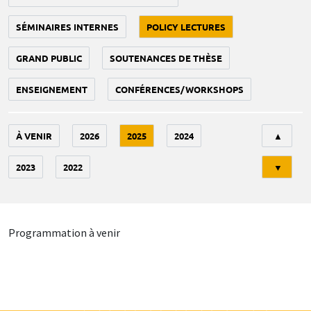
SÉMINAIRES INTERNES
POLICY LECTURES
GRAND PUBLIC
SOUTENANCES DE THÈSE
ENSEIGNEMENT
CONFÉRENCES/WORKSHOPS
Tri
À VENIR
2026
2025
2024
▲
2023
2022
▼
Programmation à venir