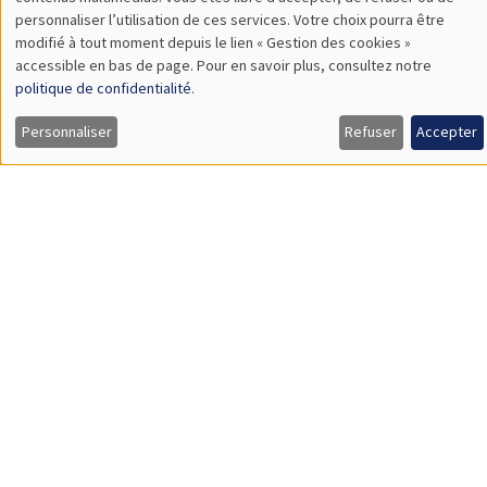
TBA
des
personnaliser l’utilisation de ces services. Votre choix pourra être
modifié à tout moment depuis le lien « Gestion des cookies »
données
accessible en bas de page. Pour en savoir plus, consultez notre
personnelles
politique de confidentialité
.
SÉMINAIRES GÉNÉRAUX
AMSE SEMINAR
et
Personnaliser
Refuser
Accepter
Îlot Bernard du Bois
Amphithéâtre
des
Lundi 9 novembre 2026
cookies
11:30 à 12:45
Amelie Schiprowski
University of Bonn
SÉMINAIRES GÉNÉRAUX
AMSE SEMINAR
Îlot Bernard du Bois
Amphithéâtre
Lundi 16 novembre 2026
11:30 à 12:45