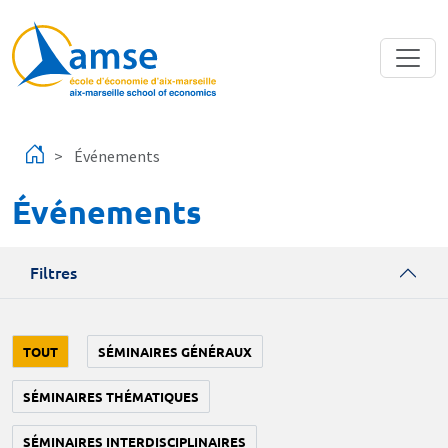
Aller au contenu principal
Événements
Événements
Filtres
TOUT
SÉMINAIRES GÉNÉRAUX
SÉMINAIRES THÉMATIQUES
SÉMINAIRES INTERDISCIPLINAIRES