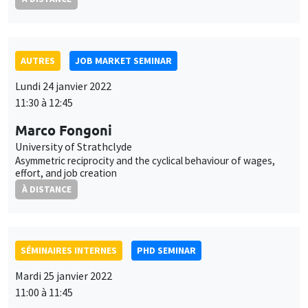
Lundi 24 janvier 2022
11:30 à 12:45
Marco Fongoni
University of Strathclyde
Asymmetric reciprocity and the cyclical behaviour of wages,
effort, and job creation
À DISTANCE
SÉMINAIRES INTERNES
PHD SEMINAR
Mardi 25 janvier 2022
11:00 à 11:45
Bertille Picard
AMSE
Ensuring fairness of welfare-maximizing algorithms in
experimental designs