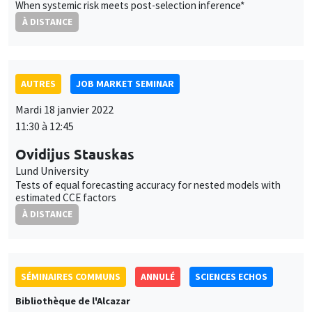
AUTRES
JOB MARKET SEMINAR
Mardi 18 janvier 2022
11:30 à 12:45
Ovidijus Stauskas
Lund University
Tests of equal forecasting accuracy for nested models with
estimated CCE factors
À DISTANCE
SÉMINAIRES COMMUNS
ANNULÉ
SCIENCES ECHOS
Bibliothèque de l'Alcazar
Mardi 18 janvier 2022
14:00 à 16:00
Intérêt général, intérêts particuliers et