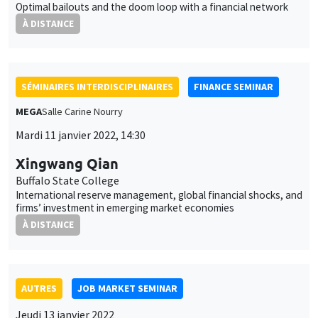
SÉMINAIRES INTERDISCIPLINAIRES
FINANCE SEMINAR
MEGA
Salle Carine Nourry
Mardi 11 janvier 2022, 14:30
Xingwang Qian
Buffalo State College
International reserve management, global financial shocks, and
firms’ investment in emerging market economies
À DISTANCE
AUTRES
JOB MARKET SEMINAR
Jeudi 13 janvier 2022
11:30 à 12:45
Vincent Delabastita
KU Leuven