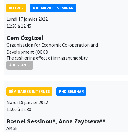
Cem Özgüzel
Organisation for Economic Co-operation and
Development (OECD)
The cushioning effect of immigrant mobility
À DISTANCE
SÉMINAIRES INTERNES
PHD SEMINAR
Mardi 18 janvier 2022
11:00 à 12:30
Rosnel Sessinou*, Anna Zaytseva**
AMSE
When systemic risk meets post-selection inference*
À DISTANCE