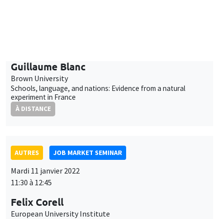
14:30 à 15:45
Guillaume Blanc
Brown University
Schools, language, and nations: Evidence from a natural
experiment in France
À DISTANCE
AUTRES
JOB MARKET SEMINAR
Mardi 11 janvier 2022
11:30 à 12:45
Felix Corell
European University Institute
Optimal bailouts and the doom loop with a financial network
À DISTANCE