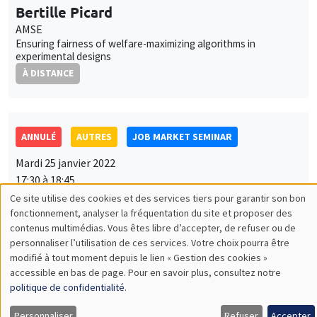
À DISTANCE
ANNULÉ
AUTRES
JOB MARKET SEMINAR
Mardi 25 janvier 2022
17:30 à 18:45
Maria Kogelnik
UC Santa Barbara
Performance feedback and gender differences in persistence
À DISTANCE
AUTRES
JOB MARKET SEMINAR
Jeudi 27 janvier 2022
11:30 à 12:45