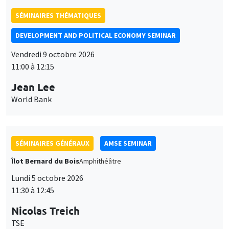
SÉMINAIRES THÉMATIQUES
DEVELOPMENT AND POLITICAL ECONOMY SEMINAR
Vendredi 9 octobre 2026
11:00 à 12:15
Jean Lee
World Bank
SÉMINAIRES GÉNÉRAUX
AMSE SEMINAR
Îlot Bernard du Bois
Amphithéâtre
Lundi 5 octobre 2026
11:30 à 12:45
Nicolas Treich
TSE
Ce site utilise des cookies et des services tiers pour garantir son bon