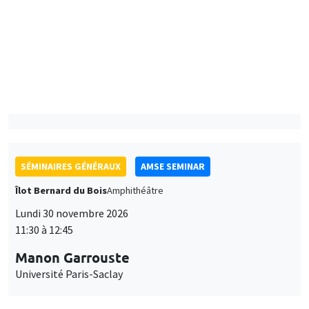
Îlot Bernard du Bois
Amphithéâtre
Lundi 7 décembre 2026
11:30 à 12:45
Sophie Hatte
ENS de Lyon
SÉMINAIRES GÉNÉRAUX
AMSE SEMINAR
Îlot Bernard du Bois
Amphithéâtre
Lundi 30 novembre 2026
11:30 à 12:45
Manon Garrouste
Université Paris-Saclay