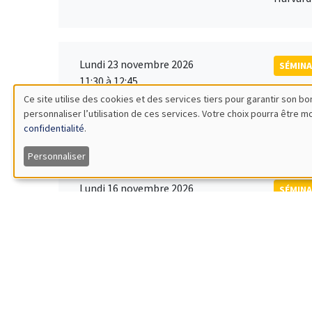
Lundi 23 novembre 2026
SÉMINA
11:30 à 12:45
Ragnh
Ce site utilise des cookies et des services tiers pour garantir son 
Îlot Bernard du Bois
Universi
personnaliser l’utilisation de ces services. Votre choix pourra être 
Utilisation
Amphithéâtre
confidentialité
.
des
Personnaliser
données
Lundi 16 novembre 2026
SÉMINA
11:30 à 12:45
Albre
personnelles
Îlot Bernard du Bois
Univers
Amphithéâtre
et
des