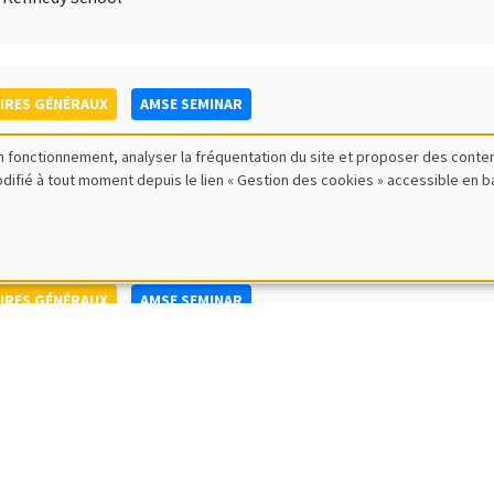
IRES GÉNÉRAUX
AMSE SEMINAR
ild Camilla Schreiner
bon fonctionnement, analyser la fréquentation du site et proposer des conte
ty of Oslo
modifié à tout moment depuis le lien « Gestion des cookies » accessible en 
IRES GÉNÉRAUX
AMSE SEMINAR
tch Glitz
itat Pompeu Fabra