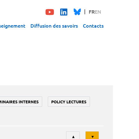
FR
EN
seignement
Diffusion des savoirs
Contacts
MINAIRES INTERNES
POLICY LECTURES
Tri
▲
▼