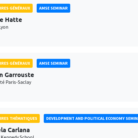
IRES GÉNÉRAUX
AMSE SEMINAR
e Hatte
Lyon
IRES GÉNÉRAUX
AMSE SEMINAR
n Garrouste
té Paris-Saclay
IRES THÉMATIQUES
DEVELOPMENT AND POLITICAL ECONOMY SEMI
la Carlana
 Kennedy School