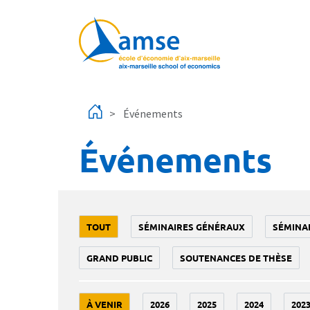
Aller au contenu principal
Événements
Événements
TOUT
SÉMINAIRES GÉNÉRAUX
SÉMINA
GRAND PUBLIC
SOUTENANCES DE THÈSE
À VENIR
2026
2025
2024
202