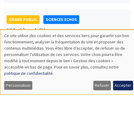
Conférence Sciences Echos : Economie de
la religion
Hervé Magnouloux
UNIQUEMENT EN FRANÇAIS
SÉMINAIRES GÉNÉRAUX
AMSE SEMINAR
Îlot Bernard du Bois
Amphithéâtre
Jeudi 1 février 2024
11:30 à 12:45
Gaia Dossi
London School of Economics
Race and the Direction of Scientific Progress
Load More