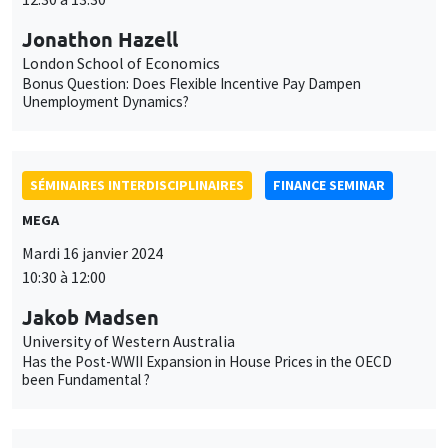
MEGA
Mardi 16 janvier 2024
10:30 à 12:00
Jakob Madsen
University of Western Australia
Has the Post-WWII Expansion in House Prices in the OECD
been Fundamental ?
SÉMINAIRES INTERNES
PHD SEMINAR
MEGA
Salle Carine Nourry
Mardi 16 janvier 2024
11:00 à 12:30
Ricardo Guzman*, Anastasiia Antonova**
AMSE