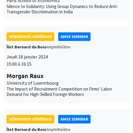
Jeudi 18 janvier 2024
15:00 à 16:15
Morgan Raux
University of Luxembourg
The Impact of Recruitment Competition on Firms' Labor
Demand for High-Skilled Foreign Workers
SÉMINAIRES GÉNÉRAUX
AMSE SEMINAR
Îlot Bernard du Bois
Amphithéâtre
Vendredi 19 janvier 2024
11:30 à 12:45
Pierre Biscaye
University of California at Berkeley
Agricultural shocks and long-term conflict risk: Evidence from
desert locust swarms