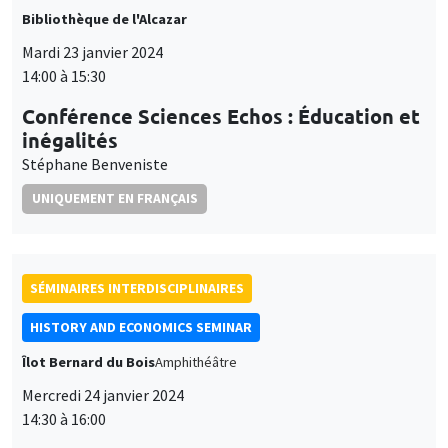
et
UNIQUEMENT EN FRANÇAIS
Personnaliser
Refuser
Accepter
des
cookies
SÉMINAIRES INTERDISCIPLINAIRES
HISTORY AND ECONOMICS SEMINAR
Îlot Bernard du Bois
Amphithéâtre
Mercredi 24 janvier 2024
14:30 à 16:00
Mario Carillo
Universitat Pompeu Fabra and Barcelona School of
Economics, University of Naples Federico II, CSEF
SÉMINAIRES GÉNÉRAUX
AMSE SEMINAR
Îlot Bernard du Bois
Amphithéâtre