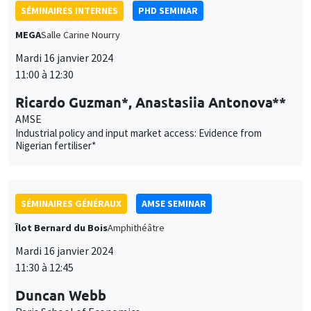
Industrial policy and input market access: Evidence from
Nigerian fertiliser*
SÉMINAIRES GÉNÉRAUX
AMSE SEMINAR
Îlot Bernard du Bois
Amphithéâtre
Mardi 16 janvier 2024
11:30 à 12:45
Duncan Webb
Paris School of Economics
Silence to Solidarity: Using Group Dynamics to Reduce Anti-
Transgender Discrimination in India
SÉMINAIRES GÉNÉRAUX
AMSE SEMINAR
Îlot Bernard du Bois
Amphithéâtre