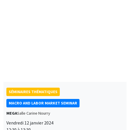
Ludwig-Maximilians-Universitat München
The Marriage Earnings Gap
SÉMINAIRES THÉMATIQUES
MACRO AND LABOR MARKET SEMINAR
MEGA
Salle Carine Nourry
Vendredi 12 janvier 2024
12:30 à 13:30
Jonathon Hazell
London School of Economics
Bonus Question: Does Flexible Incentive Pay Dampen
Unemployment Dynamics?
SÉMINAIRES INTERDISCIPLINAIRES
FINANCE SEMINAR