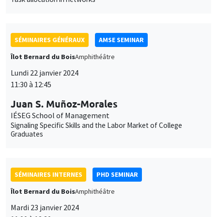
Juan S. Muñoz-Morales
IÉSEG School of Management
Signaling Specific Skills and the Labor Market of College
Graduates
SÉMINAIRES INTERNES
PHD SEMINAR
Îlot Bernard du Bois
Amphithéâtre
Mardi 23 janvier 2024
11:00 à 12:30
Lucie Giorgi*, Karine Moukaddem**
AMSE
The introduction of co-education in French elementary schools
during the 1960's*
CONFÉRENCES/WORKSHOPS