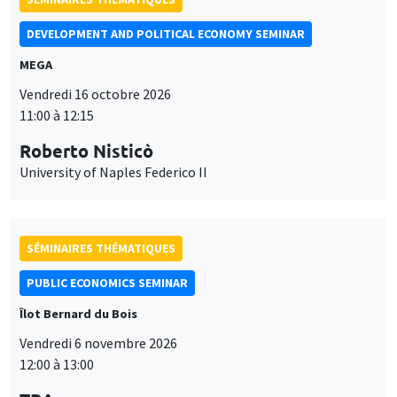
SÉMINAIRES THÉMATIQUES
PUBLIC ECONOMICS SEMINAR
Îlot Bernard du Bois
Vendredi 6 novembre 2026
12:00 à 13:00
TBA
SÉMINAIRES GÉNÉRAUX
AMSE SEMINAR
Îlot Bernard du Bois
Amphithéâtre
Ce site utilise des cookies et des services tiers pour garantir son bon
Lundi 9 novembre 2026
Utilisation
fonctionnement, analyser la fréquentation du site et proposer des
11:30 à 12:45
contenus multimédias. Vous êtes libre d’accepter, de refuser ou de