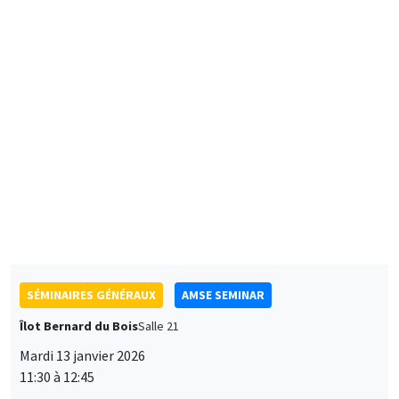
AMSE
Black Suburbanization and the Decline of Urban Black
Neighborhoods*
Preferences for electric mobility in France**
SÉMINAIRES GÉNÉRAUX
AMSE SEMINAR
Îlot Bernard du Bois
Salle 21
Mardi 13 janvier 2026
11:30 à 12:45
Antoine Germain
University of Pennsylvania School of Social Policy and
Practice
Working Time Reductions and Monopsony Power
SÉMINAIRES THÉMATIQUES