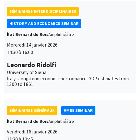
Leonardo Ridolfi
University of Siena
Italy's long‐term economic performance: GDP estimates from
1300 to 1861
SÉMINAIRES GÉNÉRAUX
AMSE SEMINAR
Îlot Bernard du Bois
Amphithéâtre
Vendredi 16 janvier 2026
11:30 à 12:45
Elliot Motte
Universitat Pompeu Fabra
Insult Politics in the Age of Social Media
SÉMINAIRES GÉNÉRAUX
AMSE SEMINAR