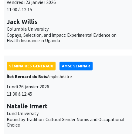
SÉMINAIRES GÉNÉRAUX
AMSE SEMINAR
Îlot Bernard du Bois
Amphithéâtre
Lundi 26 janvier 2026
11:30 à 12:45
Natalie Irmert
Lund University
Bound by Tradition: Cultural Gender Norms and Occupational
Choice
SÉMINAIRES INTERNES
PHD SEMINAR
MEGA
Salle Carine Nourry
Mardi 27 janvier 2026
11:00 à 12:30
Edem Egnikpo*, Valentin Burban**