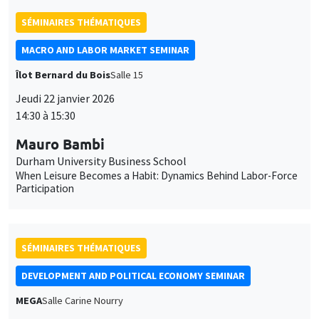
Mauro Bambi
des
Durham University Business School
cookies
When Leisure Becomes a Habit: Dynamics Behind Labor-Force
Participation
SÉMINAIRES THÉMATIQUES
DEVELOPMENT AND POLITICAL ECONOMY SEMINAR
MEGA
Salle Carine Nourry
Vendredi 23 janvier 2026
11:00 à 12:15
Jack Willis
Columbia University
Copays, Selection, and Impact: Experimental Evidence on
Health Insurance in Uganda