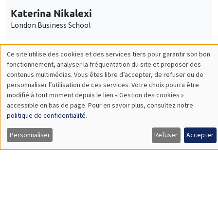
Mercredi 28 janvier 2026
11:30 à 12:45
Carolina Kansikas
University of Warwick
ENSEIGNEMENT
Éco-campus La Pauliane
Amphi 3
Mercredi 28 janvier 2026, 17:00
Table ronde "Risques climatiques : un
nouveau risque financier systémique"
Load More