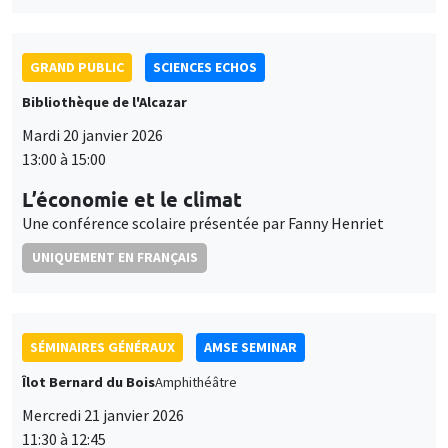
L’économie et le climat
Une conférence scolaire présentée par Fanny Henriet
UNIQUEMENT EN FRANÇAIS
SÉMINAIRES GÉNÉRAUX
AMSE SEMINAR
Îlot Bernard du Bois
Amphithéâtre
Mercredi 21 janvier 2026
11:30 à 12:45
Elena Herold
Ifo Institute
Joint Taxation and Intra-Household Inequality: Evidence from
Same-Sex Couples
SÉMINAIRES GÉNÉRAUX
AMSE SEMINAR