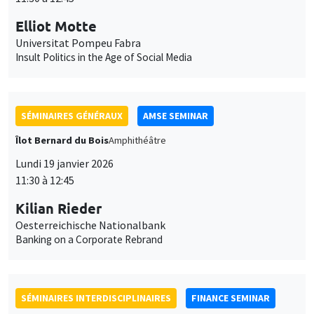
Îlot Bernard du Bois
Amphithéâtre
Lundi 19 janvier 2026
11:30 à 12:45
Kilian Rieder
Oesterreichische Nationalbank
Banking on a Corporate Rebrand
SÉMINAIRES INTERDISCIPLINAIRES
FINANCE SEMINAR
MEGA
Salle de réunion 236 Cézanne
Mardi 20 janvier 2026
10:30 à 12:00
Sébastien Duchene
MBS Montpellier
Do socially responsible consumers build sustainable portfolios?