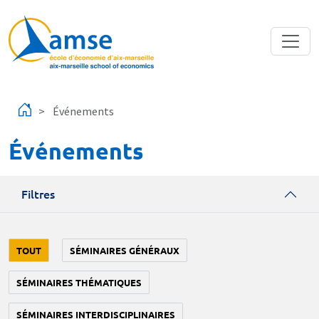
Aller au contenu principal
Événements
Événements
Filtres
TOUT
SÉMINAIRES GÉNÉRAUX
SÉMINAIRES THÉMATIQUES
SÉMINAIRES INTERDISCIPLINAIRES