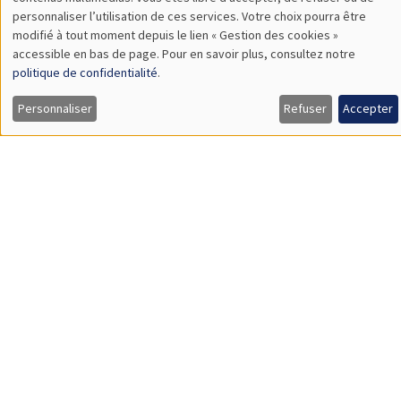
TBA
des
personnaliser l’utilisation de ces services. Votre choix pourra être
modifié à tout moment depuis le lien « Gestion des cookies »
données
accessible en bas de page. Pour en savoir plus, consultez notre
personnelles
politique de confidentialité
.
SÉMINAIRES GÉNÉRAUX
AMSE SEMINAR
et
Personnaliser
Refuser
Accepter
Îlot Bernard du Bois
Amphithéâtre
des
Lundi 9 novembre 2026
cookies
11:30 à 12:45
Amelie Schiprowski
University of Bonn
SÉMINAIRES GÉNÉRAUX
AMSE SEMINAR
Îlot Bernard du Bois
Amphithéâtre
Lundi 16 novembre 2026
11:30 à 12:45