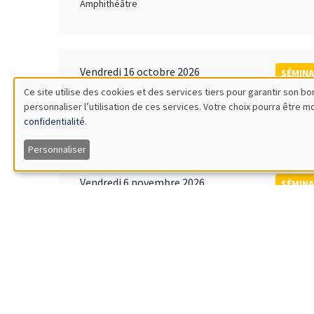
Amphithéâtre
Vendredi 16 octobre 2026
SÉMINA
11:00 à 12:15
Ce site utilise des cookies et des services tiers pour garantir son 
Rober
personnaliser l’utilisation de ces services. Votre choix pourra être 
Utilisation
MEGA
Universi
confidentialité
.
des
Personnaliser
données
Vendredi 6 novembre 2026
SÉMINA
12:00 à 13:00
TBA
personnelles
Îlot Bernard du Bois
et
des
Lundi 9 novembre 2026
SÉMINA
11:30 à 12:45