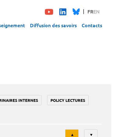
FR
EN
seignement
Diffusion des savoirs
Contacts
MINAIRES INTERNES
POLICY LECTURES
Tri
▲
▼