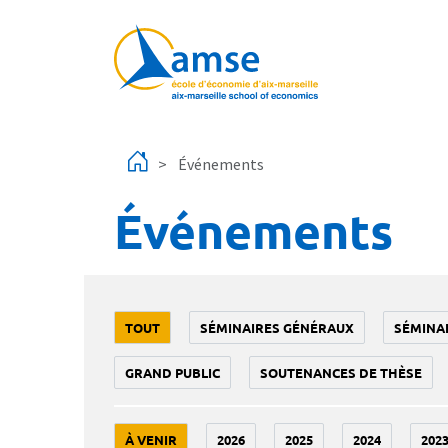
Aller au contenu principal
Événements
Événements
TOUT
SÉMINAIRES GÉNÉRAUX
SÉMINA
GRAND PUBLIC
SOUTENANCES DE THÈSE
À VENIR
2026
2025
2024
202