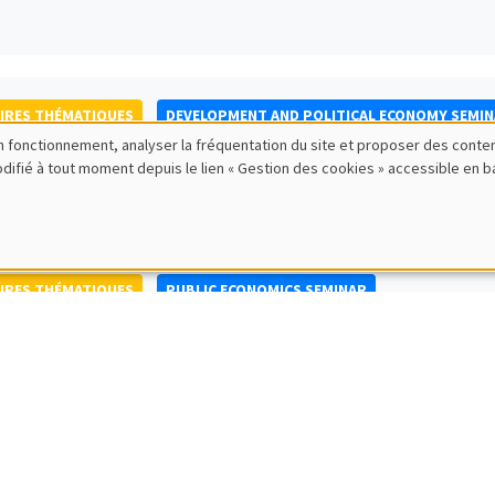
IRES THÉMATIQUES
DEVELOPMENT AND POLITICAL ECONOMY SEMI
bon fonctionnement, analyser la fréquentation du site et proposer des conte
to Nisticò
modifié à tout moment depuis le lien « Gestion des cookies » accessible en 
ty of Naples Federico II
IRES THÉMATIQUES
PUBLIC ECONOMICS SEMINAR
IRES GÉNÉRAUX
AMSE SEMINAR