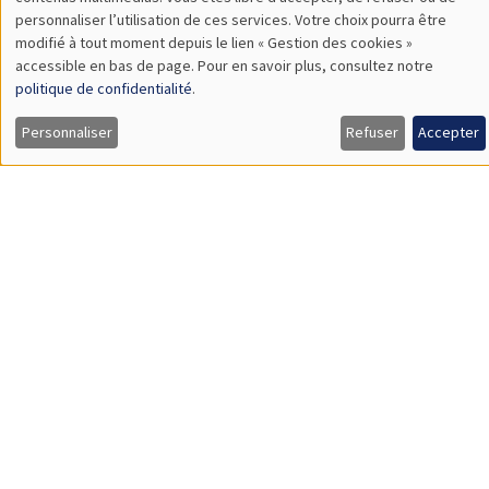
TBA
des
personnaliser l’utilisation de ces services. Votre choix pourra être
modifié à tout moment depuis le lien « Gestion des cookies »
données
accessible en bas de page. Pour en savoir plus, consultez notre
personnelles
politique de confidentialité
.
SÉMINAIRES GÉNÉRAUX
AMSE SEMINAR
et
Personnaliser
Refuser
Accepter
Îlot Bernard du Bois
Amphithéâtre
des
Lundi 9 novembre 2026
cookies
11:30 à 12:45
Amelie Schiprowski
University of Bonn
SÉMINAIRES GÉNÉRAUX
AMSE SEMINAR
Îlot Bernard du Bois
Amphithéâtre
Lundi 16 novembre 2026
11:30 à 12:45