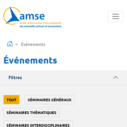
Aller au contenu principal
Événements
Événements
Filtres
TOUT
SÉMINAIRES GÉNÉRAUX
SÉMINAIRES THÉMATIQUES
SÉMINAIRES INTERDISCIPLINAIRES