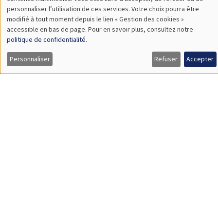
TBA
des
personnaliser l’utilisation de ces services. Votre choix pourra être
modifié à tout moment depuis le lien « Gestion des cookies »
données
accessible en bas de page. Pour en savoir plus, consultez notre
personnelles
politique de confidentialité
.
SÉMINAIRES GÉNÉRAUX
AMSE SEMINAR
et
Personnaliser
Refuser
Accepter
Îlot Bernard du Bois
Amphithéâtre
des
Lundi 9 novembre 2026
cookies
11:30 à 12:45
Amelie Schiprowski
University of Bonn
SÉMINAIRES GÉNÉRAUX
AMSE SEMINAR
Îlot Bernard du Bois
Amphithéâtre
Lundi 16 novembre 2026
11:30 à 12:45