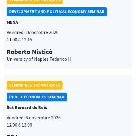
DEVELOPMENT AND POLITICAL ECONOMY SEMINAR
MEGA
Vendredi 16 octobre 2026
11:00 à 12:15
Roberto Nisticò
University of Naples Federico II
SÉMINAIRES THÉMATIQUES
PUBLIC ECONOMICS SEMINAR
Îlot Bernard du Bois
Vendredi 6 novembre 2026
12:00 à 13:00
Ce site utilise des cookies et des services tiers pour garantir son bon
TBA
Utilisation
fonctionnement, analyser la fréquentation du site et proposer des
contenus multimédias. Vous êtes libre d’accepter, de refuser ou de