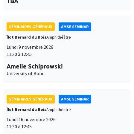
des
personnaliser l’utilisation de ces services. Votre choix pourra être
modifié à tout moment depuis le lien « Gestion des cookies »
données
SÉMINAIRES GÉNÉRAUX
AMSE SEMINAR
accessible en bas de page. Pour en savoir plus, consultez notre
personnelles
politique de confidentialité
.
Îlot Bernard du Bois
Amphithéâtre
et
Personnaliser
Refuser
Accepter
Lundi 9 novembre 2026
des
11:30 à 12:45
cookies
Amelie Schiprowski
University of Bonn
SÉMINAIRES GÉNÉRAUX
AMSE SEMINAR
Îlot Bernard du Bois
Amphithéâtre
Lundi 16 novembre 2026
11:30 à 12:45
Albretch Glitz