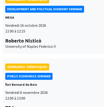
Roberto Nisticò
University of Naples Federico II
SÉMINAIRES THÉMATIQUES
PUBLIC ECONOMICS SEMINAR
Îlot Bernard du Bois
Vendredi 6 novembre 2026
12:00 à 13:00
TBA
SÉMINAIRES GÉNÉRAUX
AMSE SEMINAR
Ce site utilise des cookies et des services tiers pour garantir son bon
Îlot Bernard du Bois
Amphithéâtre
Utilisation
fonctionnement, analyser la fréquentation du site et proposer des
Lundi 9 novembre 2026
contenus multimédias. Vous êtes libre d’accepter, de refuser ou de