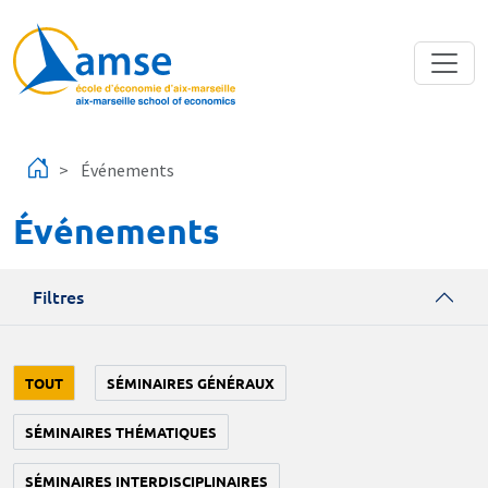
Aller au contenu principal
Événements
Événements
Filtres
TOUT
SÉMINAIRES GÉNÉRAUX
SÉMINAIRES THÉMATIQUES
SÉMINAIRES INTERDISCIPLINAIRES