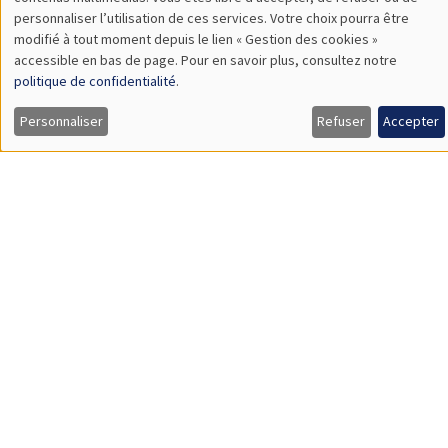
TBA
des
personnaliser l’utilisation de ces services. Votre choix pourra être
modifié à tout moment depuis le lien « Gestion des cookies »
données
accessible en bas de page. Pour en savoir plus, consultez notre
personnelles
politique de confidentialité
.
SÉMINAIRES GÉNÉRAUX
AMSE SEMINAR
et
Personnaliser
Refuser
Accepter
Îlot Bernard du Bois
Amphithéâtre
des
Lundi 9 novembre 2026
cookies
11:30 à 12:45
Amelie Schiprowski
University of Bonn
SÉMINAIRES GÉNÉRAUX
AMSE SEMINAR
Îlot Bernard du Bois
Amphithéâtre
Lundi 16 novembre 2026
11:30 à 12:45