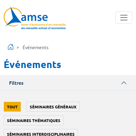
Aller au contenu principal
Événements
Événements
Filtres
TOUT
SÉMINAIRES GÉNÉRAUX
SÉMINAIRES THÉMATIQUES
SÉMINAIRES INTERDISCIPLINAIRES