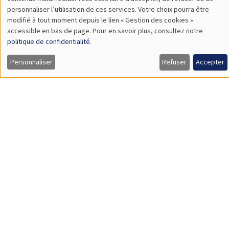
TBA
des
personnaliser l’utilisation de ces services. Votre choix pourra être
modifié à tout moment depuis le lien « Gestion des cookies »
données
accessible en bas de page. Pour en savoir plus, consultez notre
personnelles
politique de confidentialité
.
SÉMINAIRES GÉNÉRAUX
AMSE SEMINAR
et
Personnaliser
Refuser
Accepter
Îlot Bernard du Bois
Amphithéâtre
des
Lundi 9 novembre 2026
cookies
11:30 à 12:45
Amelie Schiprowski
University of Bonn
SÉMINAIRES GÉNÉRAUX
AMSE SEMINAR
Îlot Bernard du Bois
Amphithéâtre
Lundi 16 novembre 2026
11:30 à 12:45