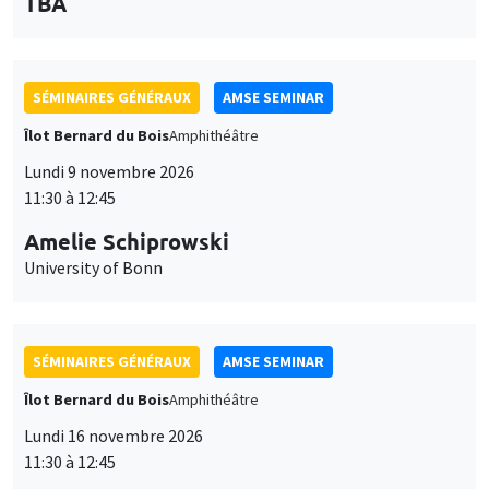
des
personnaliser l’utilisation de ces services. Votre choix pourra être
modifié à tout moment depuis le lien « Gestion des cookies »
données
accessible en bas de page. Pour en savoir plus, consultez notre
SÉMINAIRES GÉNÉRAUX
AMSE SEMINAR
personnelles
politique de confidentialité
.
Îlot Bernard du Bois
Amphithéâtre
et
Personnaliser
Refuser
Accepter
Lundi 9 novembre 2026
des
11:30 à 12:45
cookies
Amelie Schiprowski
University of Bonn
SÉMINAIRES GÉNÉRAUX
AMSE SEMINAR
Îlot Bernard du Bois
Amphithéâtre
Lundi 16 novembre 2026
11:30 à 12:45
Albretch Glitz