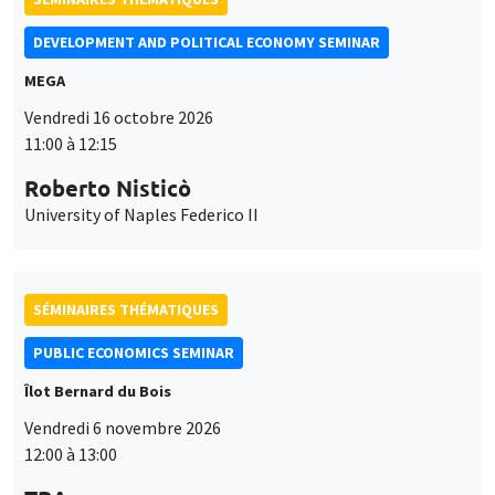
DEVELOPMENT AND POLITICAL ECONOMY SEMINAR
MEGA
Vendredi 16 octobre 2026
11:00 à 12:15
Roberto Nisticò
University of Naples Federico II
SÉMINAIRES THÉMATIQUES
PUBLIC ECONOMICS SEMINAR
Îlot Bernard du Bois
Vendredi 6 novembre 2026
12:00 à 13:00
Ce site utilise des cookies et des services tiers pour garantir son bon
Utilisation
fonctionnement, analyser la fréquentation du site et proposer des
TBA
contenus multimédias. Vous êtes libre d’accepter, de refuser ou de