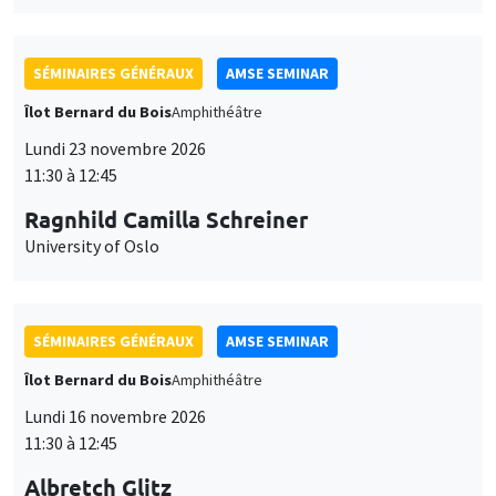
SÉMINAIRES GÉNÉRAUX
AMSE SEMINAR
Îlot Bernard du Bois
Amphithéâtre
Lundi 23 novembre 2026
11:30 à 12:45
Ragnhild Camilla Schreiner
University of Oslo
SÉMINAIRES GÉNÉRAUX
AMSE SEMINAR
Îlot Bernard du Bois
Amphithéâtre
Lundi 16 novembre 2026
11:30 à 12:45
Albretch Glitz
Ce site utilise des cookies et des services tiers pour garantir son bon