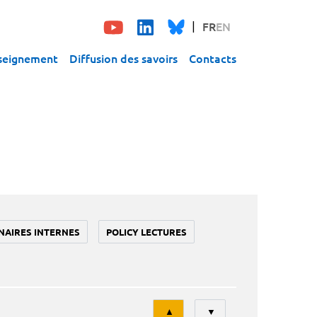
FR
EN
seignement
Diffusion des savoirs
Contacts
NAIRES INTERNES
POLICY LECTURES
Tri
▲
▼