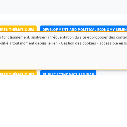
IRES THÉMATIQUES
DEVELOPMENT AND POLITICAL ECONOMY SEMI
bon fonctionnement, analyser la fréquentation du site et proposer des conte
to Nisticò
modifié à tout moment depuis le lien « Gestion des cookies » accessible en 
ty of Naples Federico II
IRES THÉMATIQUES
PUBLIC ECONOMICS SEMINAR
IRES GÉNÉRAUX
AMSE SEMINAR