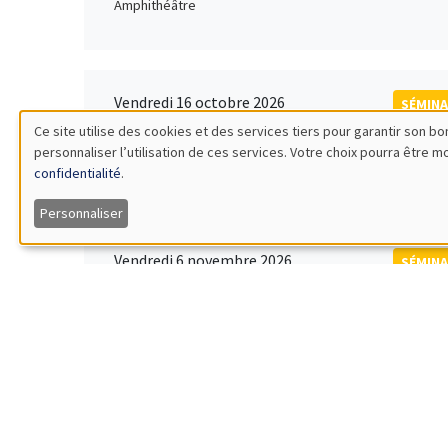
Amphithéâtre
Vendredi 16 octobre 2026
SÉMINA
11:00 à 12:15
Ce site utilise des cookies et des services tiers pour garantir son 
Rober
personnaliser l’utilisation de ces services. Votre choix pourra être 
Utilisation
MEGA
Universi
confidentialité
.
des
Personnaliser
données
Vendredi 6 novembre 2026
SÉMINA
12:00 à 13:00
TBA
personnelles
Îlot Bernard du Bois
et
des
Lundi 9 novembre 2026
SÉMINA
11:30 à 12:45