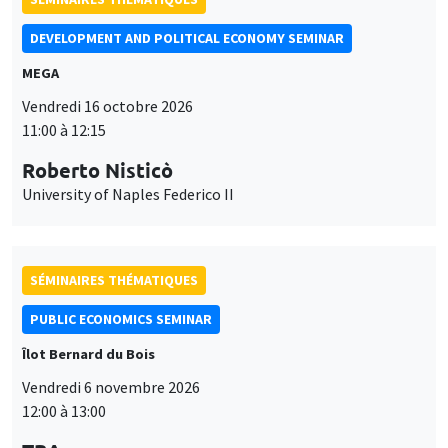
SÉMINAIRES THÉMATIQUES
PUBLIC ECONOMICS SEMINAR
Îlot Bernard du Bois
Vendredi 6 novembre 2026
12:00 à 13:00
TBA
SÉMINAIRES GÉNÉRAUX
AMSE SEMINAR
Îlot Bernard du Bois
Amphithéâtre
Ce site utilise des cookies et des services tiers pour garantir son bon
Lundi 9 novembre 2026
Utilisation
fonctionnement, analyser la fréquentation du site et proposer des
11:30 à 12:45
contenus multimédias. Vous êtes libre d’accepter, de refuser ou de