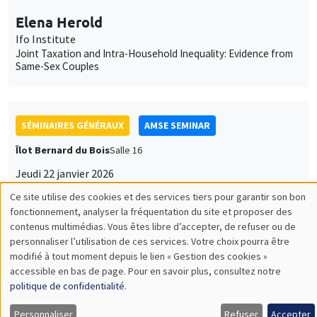
Elena Herold
Ifo Institute
Joint Taxation and Intra-Household Inequality: Evidence from
Same-Sex Couples
SÉMINAIRES GÉNÉRAUX
AMSE SEMINAR
Îlot Bernard du Bois
Salle 16
Jeudi 22 janvier 2026
11:30 à 12:45
Ce site utilise des cookies et des services tiers pour garantir son bon
Utilisation
fonctionnement, analyser la fréquentation du site et proposer des
Pierre-Loup Beauregard
contenus multimédias. Vous êtes libre d’accepter, de refuser ou de
des
Vancouver School of Economics, University of British
personnaliser l’utilisation de ces services. Votre choix pourra être
Columbia
modifié à tout moment depuis le lien « Gestion des cookies »
données
It's About Time: Social Housing, Parental Labour Supply, and
accessible en bas de page. Pour en savoir plus, consultez notre
Long-term Child Outcomes
personnelles
politique de confidentialité
.
et
Personnaliser
Refuser
Accepter