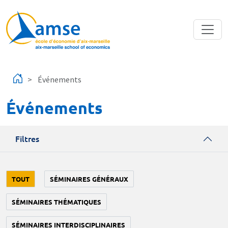
Aller au contenu principal
Événements
Événements
Filtres
TOUT
SÉMINAIRES GÉNÉRAUX
SÉMINAIRES THÉMATIQUES
SÉMINAIRES INTERDISCIPLINAIRES