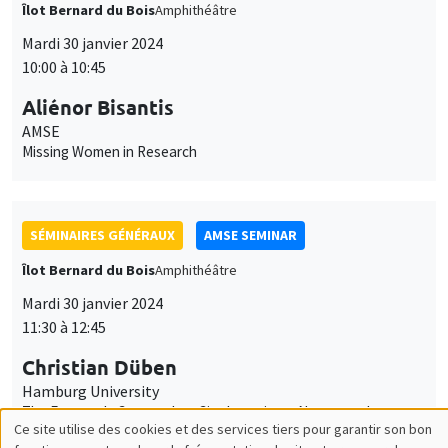
AMSE
Missing Women in Research
SÉMINAIRES GÉNÉRAUX
AMSE SEMINAR
Îlot Bernard du Bois
Amphithéâtre
Mardi 30 janvier 2024
11:30 à 12:45
Christian Düben
Hamburg University
The Emperor's Geography - City Locations, Nature and
Institutional Optimisation
GRAND PUBLIC
SCIENCES ECHOS
Bibliothèque de l'Alcazar