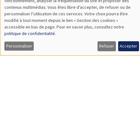
Mardi 30 janvier 2024
14:00 à 16:00
Conférence Sciences Echos : Economie de
la religion
Hervé Magnouloux
UNIQUEMENT EN FRANÇAIS
SÉMINAIRES GÉNÉRAUX
AMSE SEMINAR
Îlot Bernard du Bois
Amphithéâtre
Jeudi 1 février 2024
11:30 à 12:45
Gaia Dossi
London School of Economics
Race and the Direction of Scientific Progress