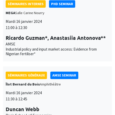
Ricardo Guzman*, Anastasiia Antonova**
AMSE
Industrial policy and input market access: Evidence from
Nigerian fertiliser*
SÉMINAIRES GÉNÉRAUX
AMSE SEMINAR
Îlot Bernard du Bois
Amphithéâtre
Mardi 16 janvier 2024
11:30 à 12:45
Duncan Webb
Paris School of Economics
Silence to Solidarity: Using Group Dynamics to Reduce Anti-
Transgender Discrimination in India
SÉMINAIRES GÉNÉRAUX
AMSE SEMINAR