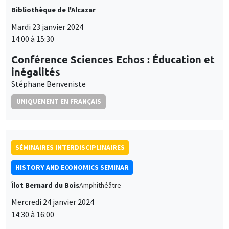
et
inégalités
Personnaliser
Refuser
Accepter
des
Stéphane Benveniste
cookies
UNIQUEMENT EN FRANÇAIS
SÉMINAIRES INTERDISCIPLINAIRES
HISTORY AND ECONOMICS SEMINAR
Îlot Bernard du Bois
Amphithéâtre
Mercredi 24 janvier 2024
14:30 à 16:00
Mario Carillo
Universitat Pompeu Fabra and Barcelona School of
Economics, University of Naples Federico II, CSEF