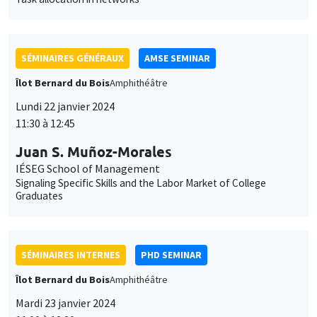
Lundi 22 janvier 2024
11:30 à 12:45
Juan S. Muñoz-Morales
IÉSEG School of Management
Signaling Specific Skills and the Labor Market of College
Graduates
SÉMINAIRES INTERNES
PHD SEMINAR
Îlot Bernard du Bois
Amphithéâtre
Mardi 23 janvier 2024
11:00 à 12:30
Lucie Giorgi*, Karine Moukaddem**
AMSE
The introduction of co-education in French elementary schools
during the 1960's*