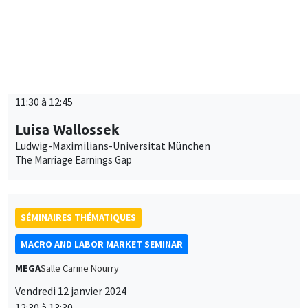
11:30 à 12:45
Luisa Wallossek
Ludwig-Maximilians-Universitat München
The Marriage Earnings Gap
SÉMINAIRES THÉMATIQUES
MACRO AND LABOR MARKET SEMINAR
MEGA
Salle Carine Nourry
Vendredi 12 janvier 2024
12:30 à 13:30
Jonathon Hazell
London School of Economics
Bonus Question: Does Flexible Incentive Pay Dampen
Unemployment Dynamics?