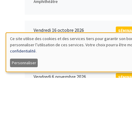
Amphithéâtre
Vendredi 16 octobre 2026
SÉMINA
11:00 à 12:15
Ce site utilise des cookies et des services tiers pour garantir son 
Rober
personnaliser l’utilisation de ces services. Votre choix pourra être 
Utilisation
MEGA
Universi
confidentialité
.
des
Personnaliser
données
Vendredi 6 novembre 2026
SÉMINA
12:00 à 13:00
TBA
personnelles
Îlot Bernard du Bois
et
des
Lundi 9 novembre 2026
SÉMINA
11:30 à 12:45