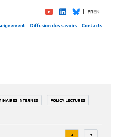
FR
EN
seignement
Diffusion des savoirs
Contacts
MINAIRES INTERNES
POLICY LECTURES
Tri
▲
▼