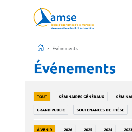
Aller au contenu principal
Événements
Événements
TOUT
SÉMINAIRES GÉNÉRAUX
SÉMINA
GRAND PUBLIC
SOUTENANCES DE THÈSE
À VENIR
2026
2025
2024
202