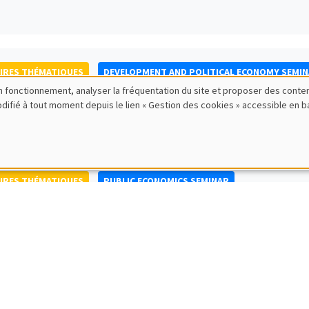
IRES THÉMATIQUES
DEVELOPMENT AND POLITICAL ECONOMY SEMI
bon fonctionnement, analyser la fréquentation du site et proposer des conte
to Nisticò
modifié à tout moment depuis le lien « Gestion des cookies » accessible en 
ty of Naples Federico II
IRES THÉMATIQUES
PUBLIC ECONOMICS SEMINAR
IRES GÉNÉRAUX
AMSE SEMINAR