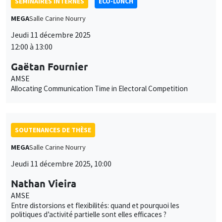
SÉMINAIRES INTERNES
ECO-LUNCH
MEGA
Salle Carine Nourry
Jeudi 11 décembre 2025
12:00 à 13:00
Gaëtan Fournier
AMSE
Allocating Communication Time in Electoral Competition
SOUTENANCES DE THÈSE
MEGA
Salle Carine Nourry
Jeudi 11 décembre 2025, 10:00
Nathan Vieira
Ce site utilise des cookies et des services tiers pour garantir son bon
Utilisation
AMSE
fonctionnement, analyser la fréquentation du site et proposer des
Entre distorsions et flexibilités: quand et pourquoi les
contenus multimédias. Vous êtes libre d’accepter, de refuser ou de
des
politiques d’activité partielle sont elles efficaces ?
personnaliser l’utilisation de ces services. Votre choix pourra être