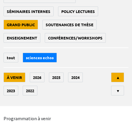
SÉMINAIRES INTERNES
POLICY LECTURES
GRAND PUBLIC
SOUTENANCES DE THÈSE
ENSEIGNEMENT
CONFÉRENCES/WORKSHOPS
tout
sciences echos
Tri
À VENIR
2026
2025
2024
▲
2023
2022
▼
Programmation à venir