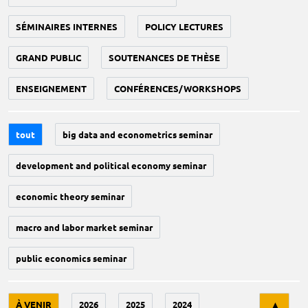
SÉMINAIRES INTERNES
POLICY LECTURES
GRAND PUBLIC
SOUTENANCES DE THÈSE
ENSEIGNEMENT
CONFÉRENCES/WORKSHOPS
tout
big data and econometrics seminar
development and political economy seminar
economic theory seminar
macro and labor market seminar
public economics seminar
Tri
À VENIR
2026
2025
2024
▲