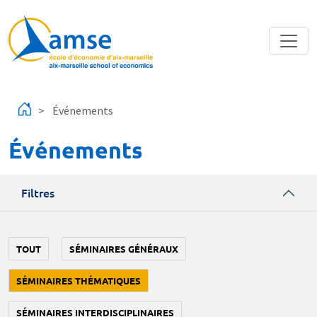
Aller au contenu principal
Événements
Événements
Filtres
TOUT
SÉMINAIRES GÉNÉRAUX
SÉMINAIRES THÉMATIQUES
SÉMINAIRES INTERDISCIPLINAIRES