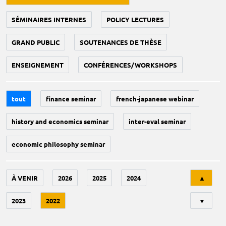
SÉMINAIRES INTERNES
POLICY LECTURES
GRAND PUBLIC
SOUTENANCES DE THÈSE
ENSEIGNEMENT
CONFÉRENCES/WORKSHOPS
tout
finance seminar
french-japanese webinar
history and economics seminar
inter-eval seminar
economic philosophy seminar
Tri
À VENIR
2026
2025
2024
▲
2023
2022
▼