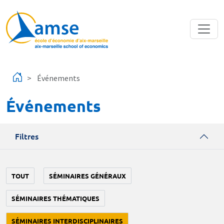
Aller au contenu principal
Événements
Événements
Filtres
TOUT
SÉMINAIRES GÉNÉRAUX
SÉMINAIRES THÉMATIQUES
SÉMINAIRES INTERDISCIPLINAIRES