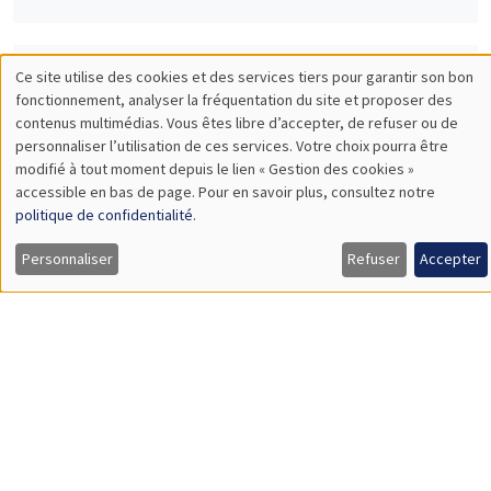
Ce site utilise des cookies et des services tiers pour garantir son bon
SÉMINAIRES INTERDISCIPLINAIRES
Utilisation
fonctionnement, analyser la fréquentation du site et proposer des
contenus multimédias. Vous êtes libre d’accepter, de refuser ou de
HISTORY AND ECONOMICS SEMINAR
des
personnaliser l’utilisation de ces services. Votre choix pourra être
Îlot Bernard du Bois
Amphithéâtre
modifié à tout moment depuis le lien « Gestion des cookies »
données
accessible en bas de page. Pour en savoir plus, consultez notre
Mercredi 1 juin 2022
personnelles
politique de confidentialité
.
14:30 à 16:00
et
Personnaliser
Refuser
Accepter
Yannick Dupraz
des
CNRS, AMSE
Mobilité sociale sur le temps long dans les sociétés africaines
cookies
SÉMINAIRES INTERDISCIPLINAIRES
FINANCE SEMINAR
MEGA
Mardi 14 juin 2022, 14:30