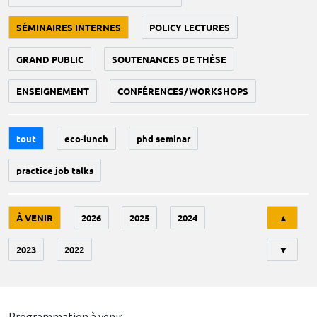
SÉMINAIRES INTERNES
POLICY LECTURES
GRAND PUBLIC
SOUTENANCES DE THÈSE
ENSEIGNEMENT
CONFÉRENCES/WORKSHOPS
tout
eco-lunch
phd seminar
practice job talks
Tri
À VENIR
2026
2025
2024
▲
2023
2022
▼
Programmation à venir