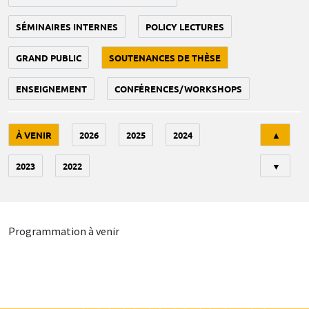
SÉMINAIRES INTERNES
POLICY LECTURES
GRAND PUBLIC
SOUTENANCES DE THÈSE
ENSEIGNEMENT
CONFÉRENCES/WORKSHOPS
Tri
À VENIR
2026
2025
2024
▲
2023
2022
▼
Programmation à venir