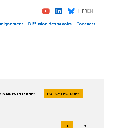
FR
EN
seignement
Diffusion des savoirs
Contacts
MINAIRES INTERNES
POLICY LECTURES
Tri
▲
▼