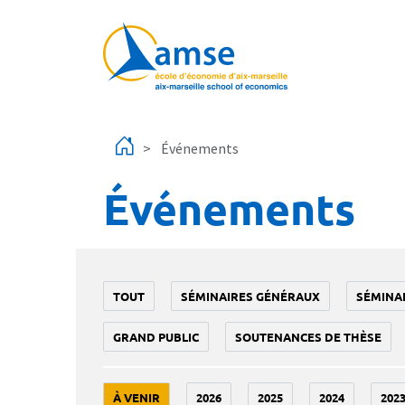
Aller au contenu principal
Événements
Événements
TOUT
SÉMINAIRES GÉNÉRAUX
SÉMINA
GRAND PUBLIC
SOUTENANCES DE THÈSE
À VENIR
2026
2025
2024
202