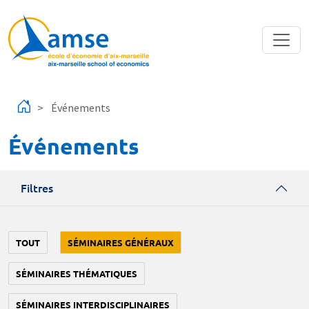
Aller au contenu principal
Événements
Événements
Filtres
TOUT
SÉMINAIRES GÉNÉRAUX
SÉMINAIRES THÉMATIQUES
SÉMINAIRES INTERDISCIPLINAIRES