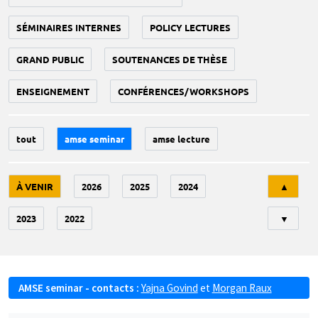
SÉMINAIRES INTERNES
POLICY LECTURES
GRAND PUBLIC
SOUTENANCES DE THÈSE
ENSEIGNEMENT
CONFÉRENCES/WORKSHOPS
tout
amse seminar
amse lecture
Tri
À VENIR
2026
2025
2024
▲
2023
2022
▼
AMSE seminar - contacts :
Yajna Govind
et
Morgan Raux