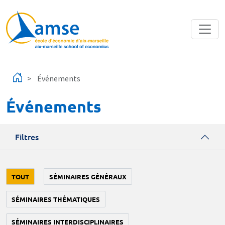
Aller au contenu principal
Événements
Événements
Filtres
TOUT
SÉMINAIRES GÉNÉRAUX
SÉMINAIRES THÉMATIQUES
SÉMINAIRES INTERDISCIPLINAIRES