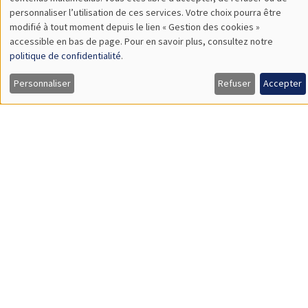
TBA
des
personnaliser l’utilisation de ces services. Votre choix pourra être
modifié à tout moment depuis le lien « Gestion des cookies »
données
accessible en bas de page. Pour en savoir plus, consultez notre
personnelles
politique de confidentialité
.
SÉMINAIRES GÉNÉRAUX
AMSE SEMINAR
et
Personnaliser
Refuser
Accepter
Îlot Bernard du Bois
Amphithéâtre
des
Lundi 9 novembre 2026
cookies
11:30 à 12:45
Amelie Schiprowski
University of Bonn
SÉMINAIRES GÉNÉRAUX
AMSE SEMINAR
Îlot Bernard du Bois
Amphithéâtre
Lundi 16 novembre 2026
11:30 à 12:45