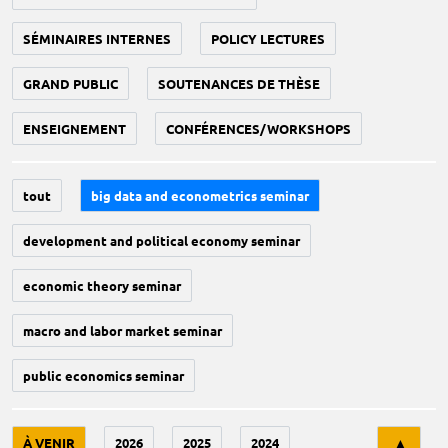
SÉMINAIRES INTERNES
POLICY LECTURES
GRAND PUBLIC
SOUTENANCES DE THÈSE
ENSEIGNEMENT
CONFÉRENCES/WORKSHOPS
tout
big data and econometrics seminar
development and political economy seminar
economic theory seminar
macro and labor market seminar
public economics seminar
Tri
À VENIR
2026
2025
2024
▲