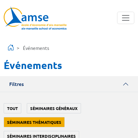
Aller au contenu principal
Événements
Événements
Filtres
TOUT
SÉMINAIRES GÉNÉRAUX
SÉMINAIRES THÉMATIQUES
SÉMINAIRES INTERDISCIPLINAIRES