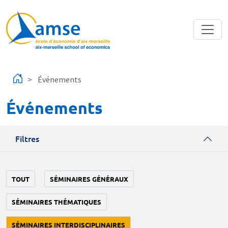
Aller au contenu principal
Événements
Événements
Filtres
TOUT
SÉMINAIRES GÉNÉRAUX
SÉMINAIRES THÉMATIQUES
SÉMINAIRES INTERDISCIPLINAIRES