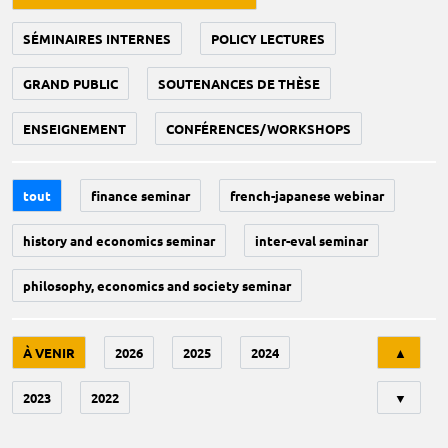
SÉMINAIRES INTERNES
POLICY LECTURES
GRAND PUBLIC
SOUTENANCES DE THÈSE
ENSEIGNEMENT
CONFÉRENCES/WORKSHOPS
tout
finance seminar
french-japanese webinar
history and economics seminar
inter-eval seminar
philosophy, economics and society seminar
Tri
À VENIR
2026
2025
2024
▲
2023
2022
▼