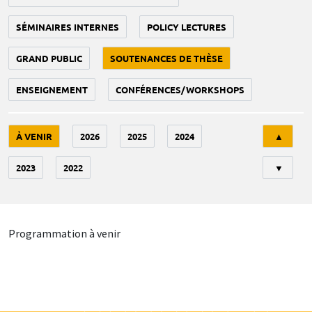
SÉMINAIRES INTERNES
POLICY LECTURES
GRAND PUBLIC
SOUTENANCES DE THÈSE
ENSEIGNEMENT
CONFÉRENCES/WORKSHOPS
Tri
À VENIR
2026
2025
2024
▲
2023
2022
▼
Programmation à venir