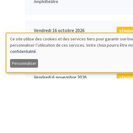
Amphithéâtre
Vendredi 16 octobre 2026
SÉMINA
11:00 à 12:15
Ce site utilise des cookies et des services tiers pour garantir son 
Rober
personnaliser l’utilisation de ces services. Votre choix pourra être 
Utilisation
MEGA
Universi
confidentialité
.
des
Personnaliser
données
Vendredi 6 novembre 2026
SÉMINA
12:00 à 13:00
TBA
personnelles
Îlot Bernard du Bois
et
des
Lundi 9 novembre 2026
SÉMINA
11:30 à 12:45