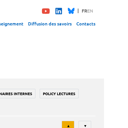
FR
EN
seignement
Diffusion des savoirs
Contacts
NAIRES INTERNES
POLICY LECTURES
Tri
▲
▼