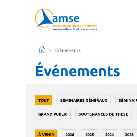
Aller au contenu principal
Événements
Événements
TOUT
SÉMINAIRES GÉNÉRAUX
SÉMINAI
GRAND PUBLIC
SOUTENANCES DE THÈSE
À VENIR
2026
2025
2024
2023