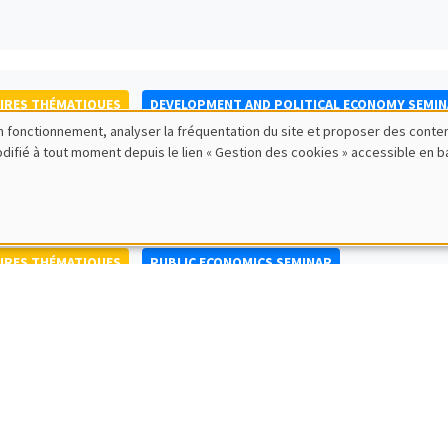
IRES THÉMATIQUES
DEVELOPMENT AND POLITICAL ECONOMY SEMI
bon fonctionnement, analyser la fréquentation du site et proposer des conte
to Nisticò
modifié à tout moment depuis le lien « Gestion des cookies » accessible en 
ty of Naples Federico II
IRES THÉMATIQUES
PUBLIC ECONOMICS SEMINAR
IRES GÉNÉRAUX
AMSE SEMINAR