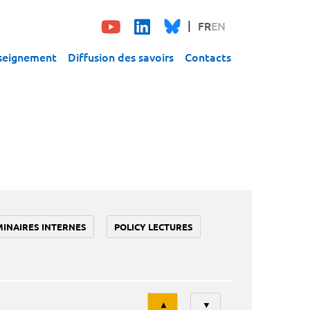
FR
EN
seignement
Diffusion des savoirs
Contacts
MINAIRES INTERNES
POLICY LECTURES
Tri
▲
▼