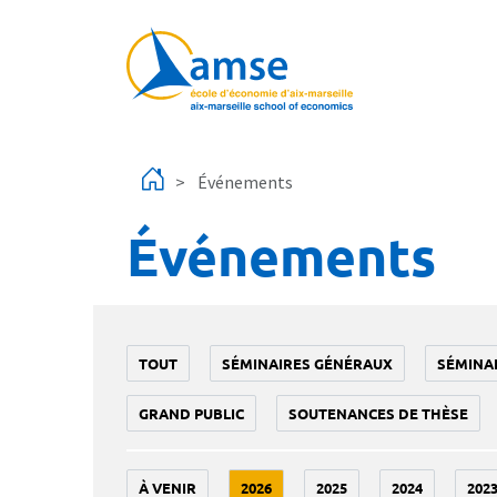
Aller au contenu principal
Événements
Événements
TOUT
SÉMINAIRES GÉNÉRAUX
SÉMINA
GRAND PUBLIC
SOUTENANCES DE THÈSE
À VENIR
2026
2025
2024
202