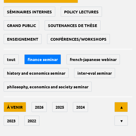
SÉMINAIRES INTERNES
POLICY LECTURES
GRAND PUBLIC
SOUTENANCES DE THÈSE
ENSEIGNEMENT
CONFÉRENCES/WORKSHOPS
tout
finance seminar
french-japanese webinar
history and economics seminar
inter-eval seminar
philosophy, economics and society seminar
Tri
À VENIR
2026
2025
2024
▲
2023
2022
▼