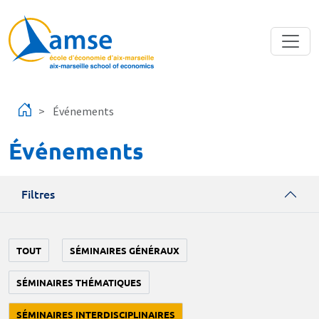
Aller au contenu principal
Événements
Événements
Filtres
TOUT
SÉMINAIRES GÉNÉRAUX
SÉMINAIRES THÉMATIQUES
SÉMINAIRES INTERDISCIPLINAIRES