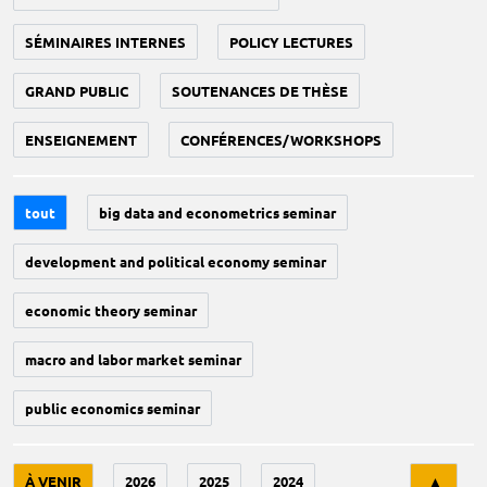
SÉMINAIRES INTERNES
POLICY LECTURES
GRAND PUBLIC
SOUTENANCES DE THÈSE
ENSEIGNEMENT
CONFÉRENCES/WORKSHOPS
tout
big data and econometrics seminar
development and political economy seminar
economic theory seminar
macro and labor market seminar
public economics seminar
Tri
À VENIR
2026
2025
2024
▲