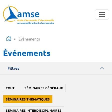
Aller au contenu principal
Événements
Événements
Filtres
TOUT
SÉMINAIRES GÉNÉRAUX
SÉMINAIRES THÉMATIQUES
SÉMINAIRES INTERDISCIPLINAIRES