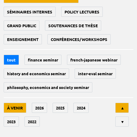
SÉMINAIRES INTERNES
POLICY LECTURES
GRAND PUBLIC
SOUTENANCES DE THÈSE
ENSEIGNEMENT
CONFÉRENCES/WORKSHOPS
tout
finance seminar
french-japanese webinar
history and economics seminar
inter-eval seminar
philosophy, economics and society seminar
Tri
À VENIR
2026
2025
2024
▲
2023
2022
▼