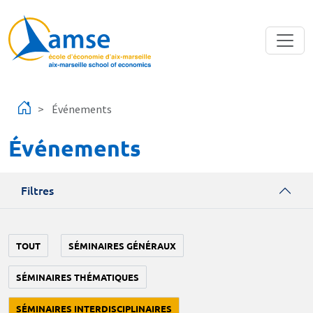
Aller au contenu principal
Événements
Événements
Filtres
TOUT
SÉMINAIRES GÉNÉRAUX
SÉMINAIRES THÉMATIQUES
SÉMINAIRES INTERDISCIPLINAIRES