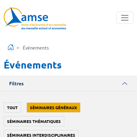
Aller au contenu principal
Événements
Événements
Filtres
TOUT
SÉMINAIRES GÉNÉRAUX
SÉMINAIRES THÉMATIQUES
SÉMINAIRES INTERDISCIPLINAIRES