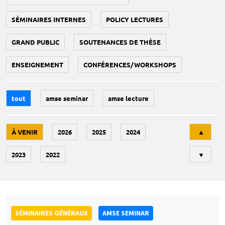
SÉMINAIRES INTERNES
POLICY LECTURES
GRAND PUBLIC
SOUTENANCES DE THÈSE
ENSEIGNEMENT
CONFÉRENCES/WORKSHOPS
tout
amse seminar
amse lecture
Tri
À VENIR
2026
2025
2024
▲
2023
2022
▼
SÉMINAIRES GÉNÉRAUX
AMSE SEMINAR