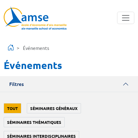
Aller au contenu principal
Événements
Événements
Filtres
TOUT
SÉMINAIRES GÉNÉRAUX
SÉMINAIRES THÉMATIQUES
SÉMINAIRES INTERDISCIPLINAIRES