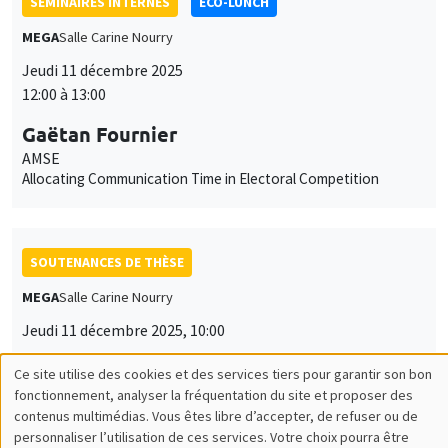
SÉMINAIRES INTERNES
ECO-LUNCH
MEGA
Salle Carine Nourry
Jeudi 11 décembre 2025
12:00 à 13:00
Gaëtan Fournier
AMSE
Allocating Communication Time in Electoral Competition
SOUTENANCES DE THÈSE
MEGA
Salle Carine Nourry
Jeudi 11 décembre 2025, 10:00
Nathan Vieira
Ce site utilise des cookies et des services tiers pour garantir son bon
Utilisation
AMSE
fonctionnement, analyser la fréquentation du site et proposer des
Entre distorsions et flexibilités: quand et pourquoi les
contenus multimédias. Vous êtes libre d’accepter, de refuser ou de
des
politiques d’activité partielle sont elles efficaces ?
personnaliser l’utilisation de ces services. Votre choix pourra être