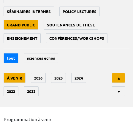
SÉMINAIRES INTERNES
POLICY LECTURES
GRAND PUBLIC
SOUTENANCES DE THÈSE
ENSEIGNEMENT
CONFÉRENCES/WORKSHOPS
tout
sciences echos
Tri
À VENIR
2026
2025
2024
▲
2023
2022
▼
Programmation à venir