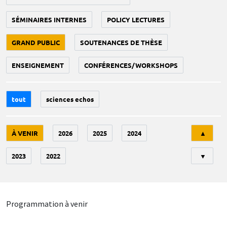
SÉMINAIRES INTERNES
POLICY LECTURES
GRAND PUBLIC
SOUTENANCES DE THÈSE
ENSEIGNEMENT
CONFÉRENCES/WORKSHOPS
tout
sciences echos
Tri
À VENIR
2026
2025
2024
▲
2023
2022
▼
Programmation à venir