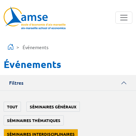
Aller au contenu principal
Événements
Événements
Filtres
TOUT
SÉMINAIRES GÉNÉRAUX
SÉMINAIRES THÉMATIQUES
SÉMINAIRES INTERDISCIPLINAIRES