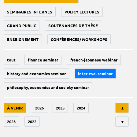
SÉMINAIRES INTERNES
POLICY LECTURES
GRAND PUBLIC
SOUTENANCES DE THÈSE
ENSEIGNEMENT
CONFÉRENCES/WORKSHOPS
tout
finance seminar
french-japanese webinar
history and economics seminar
inter-eval seminar
philosophy, economics and society seminar
Tri
À VENIR
2026
2025
2024
▲
2023
2022
▼