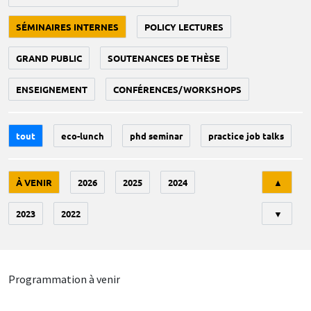
SÉMINAIRES INTERNES
POLICY LECTURES
GRAND PUBLIC
SOUTENANCES DE THÈSE
ENSEIGNEMENT
CONFÉRENCES/WORKSHOPS
tout
eco-lunch
phd seminar
practice job talks
Tri
À VENIR
2026
2025
2024
▲
2023
2022
▼
Programmation à venir