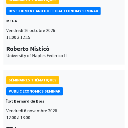
Roberto Nisticò
University of Naples Federico II
SÉMINAIRES THÉMATIQUES
PUBLIC ECONOMICS SEMINAR
Îlot Bernard du Bois
Vendredi 6 novembre 2026
12:00 à 13:00
TBA
SÉMINAIRES GÉNÉRAUX
AMSE SEMINAR
Ce site utilise des cookies et des services tiers pour garantir son bon
Îlot Bernard du Bois
Amphithéâtre
Utilisation
fonctionnement, analyser la fréquentation du site et proposer des
Lundi 9 novembre 2026
contenus multimédias. Vous êtes libre d’accepter, de refuser ou de