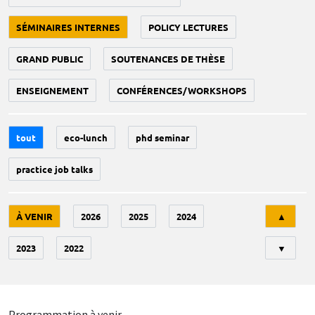
SÉMINAIRES INTERNES
POLICY LECTURES
GRAND PUBLIC
SOUTENANCES DE THÈSE
ENSEIGNEMENT
CONFÉRENCES/WORKSHOPS
tout
eco-lunch
phd seminar
practice job talks
Tri
À VENIR
2026
2025
2024
▲
2023
2022
▼
Programmation à venir