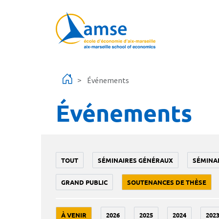
Aller au contenu principal
Événements
Événements
TOUT
SÉMINAIRES GÉNÉRAUX
SÉMINA
GRAND PUBLIC
SOUTENANCES DE THÈSE
À VENIR
2026
2025
2024
202