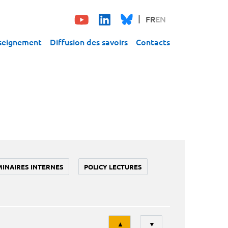
FR
EN
seignement
Diffusion des savoirs
Contacts
MINAIRES INTERNES
POLICY LECTURES
Tri
▲
▼